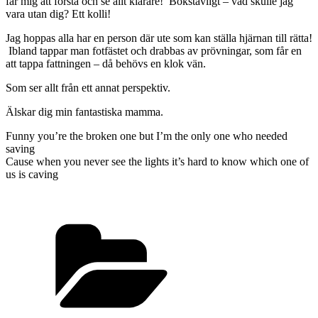
får mig att förstå och se allt klarare! Bokstavligt – vad skulle jag
vara utan dig? Ett kolli!
Jag hoppas alla har en person där ute som kan ställa hjärnan till rätta!
Ibland tappar man fotfästet och drabbas av prövningar, som får en
att tappa fattningen – då behövs en klok vän.
Som ser allt från ett annat perspektiv.
Älskar dig min fantastiska mamma.
Funny you’re the broken one but I’m the only one who needed
saving
Cause when you never see the lights it’s hard to know which one of
us is caving