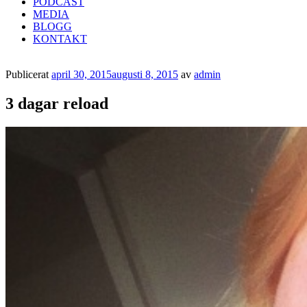
PODCAST
MEDIA
BLOGG
KONTAKT
Publicerat
april 30, 2015
augusti 8, 2015
av
admin
3 dagar reload