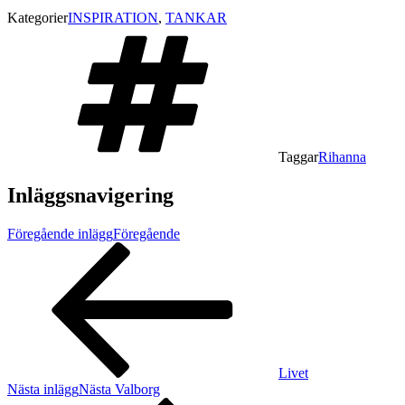
Kategorier
INSPIRATION
,
TANKAR
Taggar
Rihanna
Inläggsnavigering
Föregående inlägg
Föregående
Livet
Nästa inlägg
Nästa
Valborg