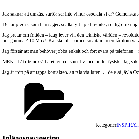
Jag saknar att umgås, varför ser inte vi hur osociala vi är? Gemensk
Det är precise som han säger: snälla lyft upp huvudet, se dig omkring. 
Jag pratar om fritiden – idag lever vi i den tekniska världen – revolu
hur gammal? 10 Max! Kanske blir barnen smartare, men får dom vara 
Jag förstår att man behöver jobba enkelt och fort svara på telefonen –
MEN. Låt dig också ha ett gemensamt liv med andra fysiskt. Jag sak
Jag är trött på att tappa kontakten, att tala via luren. . . de e så jävl
Kategorier
INSPIRAT
Inläggsnavigering