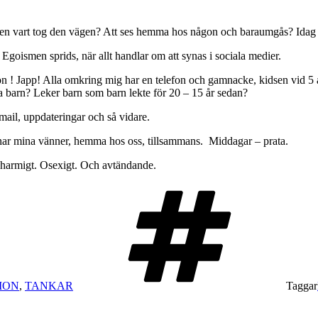
apen vart tog den vägen? Att ses hemma hos någon och baraumgås? Idag 
Egoismen sprids, när allt handlar om att synas i sociala medier.
tion ! Japp! Alla omkring mig har en telefon och gamnacke, kidsen vid 5 
barn? Leker barn som barn lekte för 20 – 15 år sedan?
 mail, uppdateringar och så vidare.
nar mina vänner, hemma hos oss, tillsammans. Middagar – prata.
a Ocharmigt. Osexigt. Och avtändande.
ION
,
TANKAR
Taggar