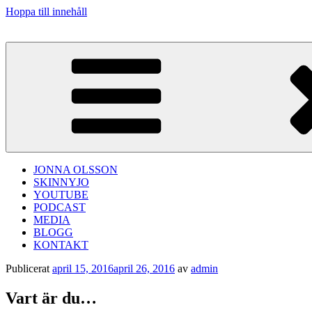
Hoppa till innehåll
JONNA OLSSON
SKINNYJO
YOUTUBE
PODCAST
MEDIA
BLOGG
KONTAKT
Publicerat
april 15, 2016
april 26, 2016
av
admin
Vart är du…