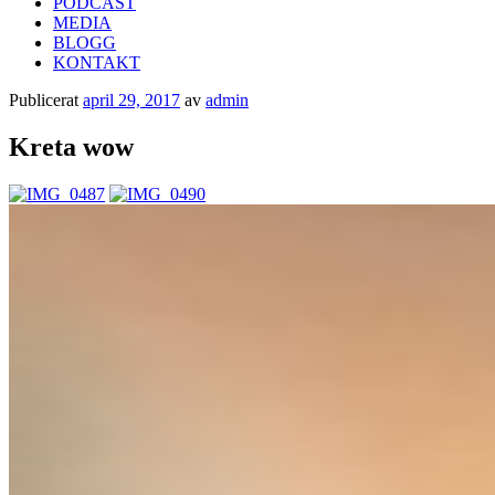
PODCAST
MEDIA
BLOGG
KONTAKT
Publicerat
april 29, 2017
av
admin
Kreta wow