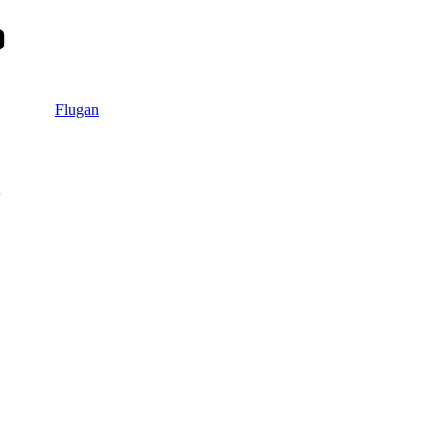
Flugan