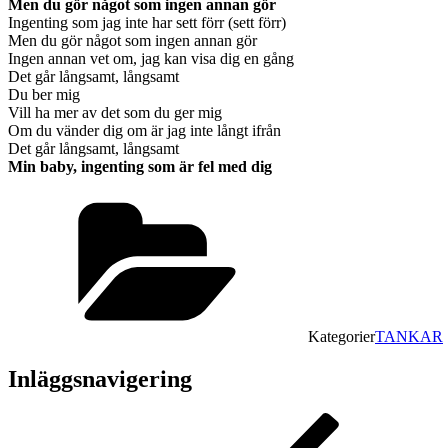
Men du gör något som ingen annan gör
Ingenting som jag inte har sett förr (sett förr)
Men du gör något som ingen annan gör
Ingen annan vet om, jag kan visa dig en gång
Det går långsamt, långsamt
Du ber mig
Vill ha mer av det som du ger mig
Om du vänder dig om är jag inte långt ifrån
Det går långsamt, långsamt
Min baby, ingenting som är fel med dig
Kategorier
TANKAR
Inläggsnavigering