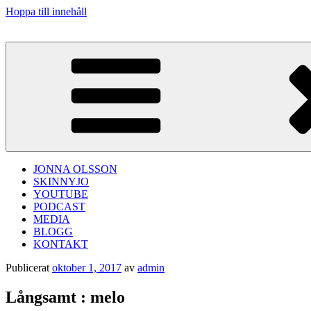
Hoppa till innehåll
JONNA OLSSON
SKINNYJO
YOUTUBE
PODCAST
MEDIA
BLOGG
KONTAKT
Publicerat
oktober 1, 2017
av
admin
Långsamt : melo