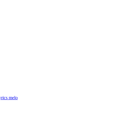
lyrics melo