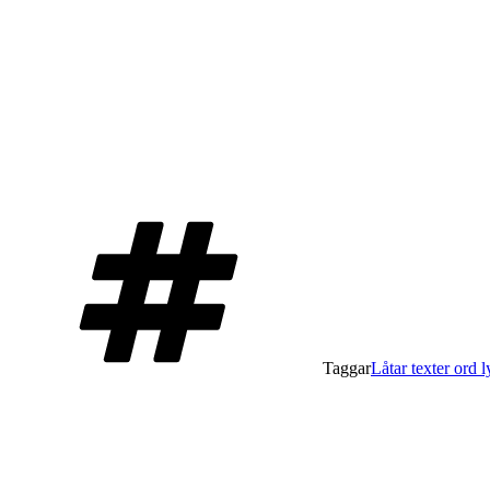
Taggar
Låtar texter ord 