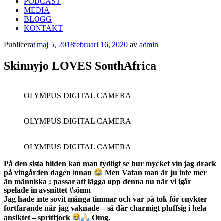
PODCAST
MEDIA
BLOGG
KONTAKT
Publicerat
maj 5, 2018
februari 16, 2020
av
admin
Skinnyjo LOVES SouthAfrica
OLYMPUS DIGITAL CAMERA
OLYMPUS DIGITAL CAMERA
OLYMPUS DIGITAL CAMERA
På den sista bilden kan man tydligt se hur mycket vin jag drack
på vingården dagen innan
Men Vafan man är ju inte mer
än människa : passar att lägga upp denna nu när vi igår
spelade in avsnittet #sömn
Jag hade inte sovit många timmar och var på tok för onykter
fortfarande när jag vaknade – så där charmigt pluffsig i hela
ansiktet – sprittjock
Omg.