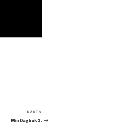
NÄSTA
Nästa
inlägg
Min Dagbok 1.