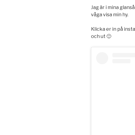
Jag är i mina glanså
våga visa min hy.
Klicka er in på inst
och ut 🙂