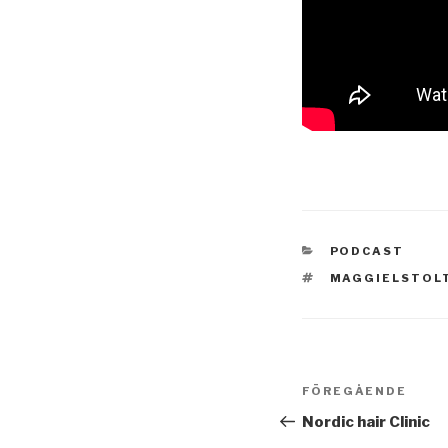
KATEGORIER
PODCAST
TAGGAR
MAGGIELSTOL
Inläggsnavi
FÖREGÅENDE
Föregående
inlägg
Nordic hair Clinic