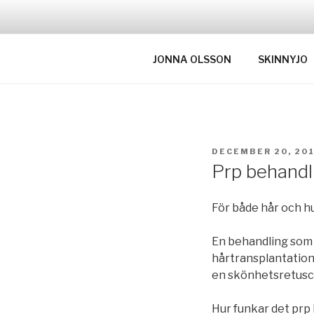
Hoppa
till
innehåll
JONNA OLSSON
SKINNYJO
PUBLICERAT
DECEMBER 20, 20
Prp behandl
För både hår och h
En behandling som 
hårtransplantation
en skönhetsretusc
Hur funkar det prp