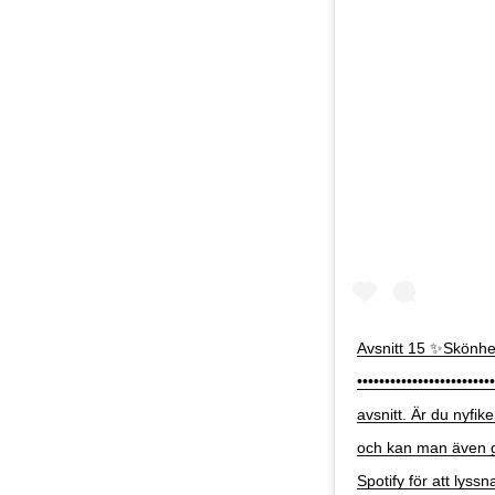
Avsnitt 15 ✨Skönhe
•••••••••••••••••••••
avsnitt. Är du nyfik
och kan man även gö
Spotify för att lys