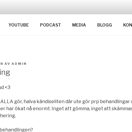
YOUTUBE
PODCAST
MEDIA
BLOGG
KON
18
AV
ADMIN
ing
ud <3
ALLA gör, halva kändiseliten där ute gör prp behandlingar
er har ökat nå enormt. Inget att gömma, inget att skämmas 
hering.
 behandlingen?