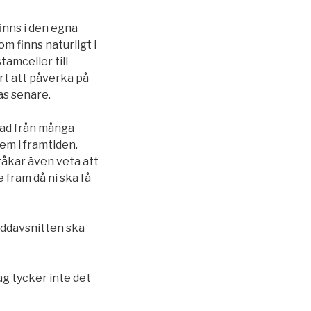
inns i den egna
om finns naturligt i
amceller till
årt att påverka på
as senare.
llnad från många
em i framtiden.
råkar även veta att
 fram då ni ska få
poddavsnitten ska
Jag tycker inte det