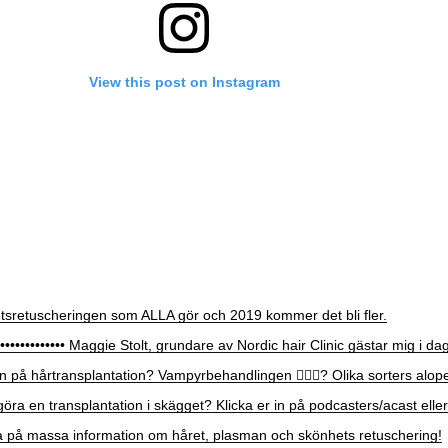
View this post on Instagram
tsretuscheringen som ALLA gör och 2019 kommer det bli fler.
••••••••••••••••• Maggie Stolt, grundare av Nordic hair Clinic gästar mig i d
en på hårtransplantation? Vampyrbehandlingen 🧛🏻‍♂️? Olika sorters alop
ra en transplantation i skägget? Klicka er in på podcasters/acast eller
sna på massa information om håret, plasman och skönhets retuschering!