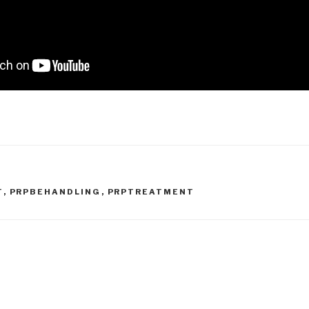
T
,
PRPBEHANDLING
,
PRPTREATMENT
gering