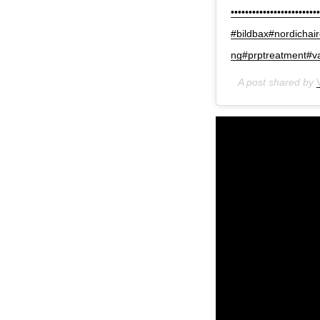
•••••••••••••••••••••
#bildbax#nordichair
ng#prptreatment#v
A post shared by