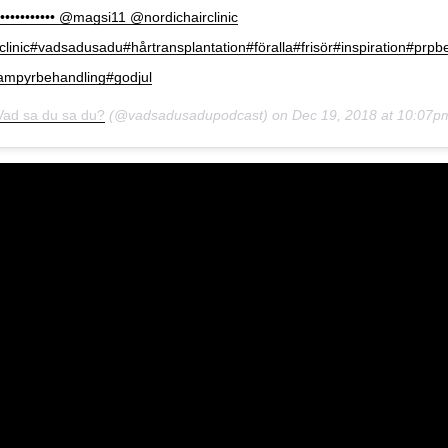
••••••••••••••• @magsi11 @nordichairclinic
clinic#vadsadusadu#hårtransplantation#föralla#frisör#inspiration#prpb
ampyrbehandling#godjul
Vad sa du sa du?
(@vadsadusadupodcast) on
Dec 19, 2018 at 10:07p