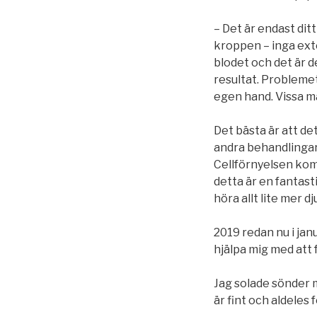
– Det är endast di
kroppen – inga exter
blodet och det är d
resultat. Problemet
egen hand. Vissa mä
Det bästa är att det
andra behandlingar
Cellförnyelsen kom
detta är en fantast
höra allt lite mer 
2019 redan nu i jan
hjälpa mig med att f
Jag solade sönder mi
är fint och aldeles 