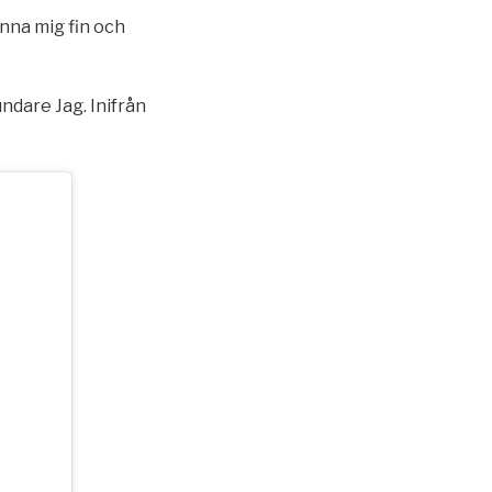
änna mig fin och
undare Jag. Inifrån