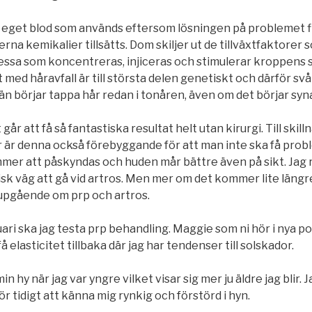
tt eget blod som används eftersom lösningen på problemet f
na kemikalier tillsätts. Dom skiljer ut de tillväxtfaktorer s
essa som koncentreras, injiceras och stimulerar kroppens st
 med håravfall är till största delen genetiskt och därför sv
n börjar tappa hår redan i tonåren, även om det börjar syn
 går att få så fantastiska resultat helt utan kirurgi. Till ski
 är denna också förebyggande för att man inte ska få probl
mer att påskyndas och huden mår bättre även på sikt. Jag 
isk väg att gå vid artros. Men mer om det kommer lite längre
djupgående om prp och artros.
uari ska jag testa prp behandling. Maggie som ni hör i nya 
å elasticitet tillbaka där jag har tendenser till solskador.
n hy när jag var yngre vilket visar sig mer ju äldre jag blir. 
för tidigt att känna mig rynkig och förstörd i hyn.