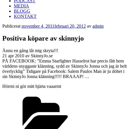
PODCAST
MEDIA
BLOGG
KONTAKT
Publicerat
november 4, 2011
februari 20, 2012
av
admin
Positiva köpare av skinnyjo
Ännu en gång låt mig skryta!!!
21 apr 2010 av SkinnyJo.se
PÅ FACEBOOK: ”Emma Starfighter Hasselrot har precis fått hem
världens snyggaste klänning, sydd av SkinnyJo Jonna och jag är helt
överlycklig” Tidigare på Facebook: Salem Paulos Man är ju döhet i
sin SkinnyJo Jonna klänning!!!!! BRAAAP! …
Hörrni ni gör mitt hjärta vaaarmt