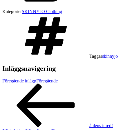
Kategorier
SKINNYJO Clothing
Taggar
skinnyjo
Inläggsnavigering
Föregående inlägg
Föregående
åhlens inred!