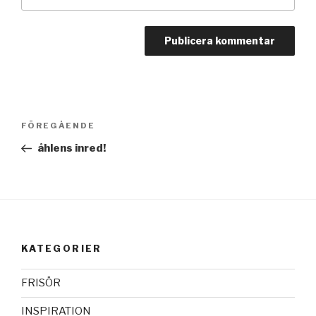
Inläggsnavigering
FÖREGÅENDE
Föregående
inlägg
åhlens inred!
KATEGORIER
FRISÖR
INSPIRATION