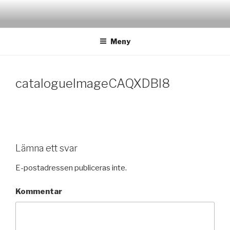
Hoppa
till
innehåll
Meny
catalogueImageCAQXDBI8
Lämna ett svar
E-postadressen publiceras inte.
Kommentar