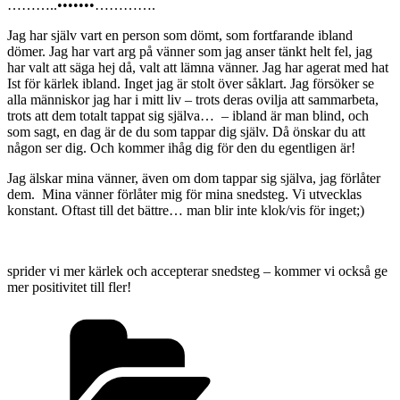
………..•••••••………….
Jag har själv vart en person som dömt, som fortfarande ibland
dömer. Jag har vart arg på vänner som jag anser tänkt helt fel, jag
har valt att säga hej då, valt att lämna vänner. Jag har agerat med hat
Ist för kärlek ibland. Inget jag är stolt över såklart. Jag försöker se
alla människor jag har i mitt liv – trots deras ovilja att sammarbeta,
trots att dem totalt tappat sig själva… – ibland är man blind, och
som sagt, en dag är de du som tappar dig själv. Då önskar du att
någon ser dig. Och kommer ihåg dig för den du egentligen är!
Jag älskar mina vänner, även om dom tappar sig själva, jag förlåter
dem. Mina vänner förlåter mig för mina snedsteg. Vi utvecklas
konstant. Oftast till det bättre… man blir inte klok/vis för inget;)
sprider vi mer kärlek och accepterar snedsteg – kommer vi också ge
mer positivitet till fler!