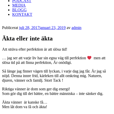
PODCAST
MEDIA
BLOGG
KONTAKT
Publicerat
juli 28, 2017
januari 23, 2019
av
admin
Äkta eller inte äkta
Att sträva efter perfektion är att slösa tid!
… jag ser att varje liv har sin egna väg till perfektion
men att
slösa tid på att finna perfektion, Är onödigt.
Så länge jag finner vägen till lyckan, i varje dag jag får. Är jag så
nöjd. Denna innre frid, kärleken till allt omkring mig. Naturen,
djuren, vänner och familj. Stort Tack !
Riktiga vänner är dom som ger dig energi!
Som gör dig till det bättre, en bättre människa – inte sänker dig.
Äkta vänner är kanske få…
Men låt dom va få och äkta!