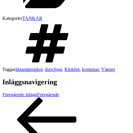
Kategorier
TANKAR
Taggar
äktamänniskor
,
duochjag
,
Klokhet
,
kompisar
,
Vänner
Inläggsnavigering
Föregående inlägg
Föregående