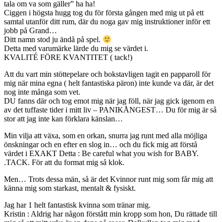
tala om va som gäller” ha ha!
Ciggen i högsta hugg tog du för första gången med mig ut på ett
samtal utanför ditt rum, där du noga gav mig instruktioner inför ett
jobb på Grand…
Ditt namn stod ju ändå på spel.
Detta med varumärke lärde du mig se värdet i.
KVALITÉ FÖRE KVANTITET ( tack!)
Att du vart min stöttepelare och bokstavligen tagit en papparoll för
mig när mina egna ( helt fantastiska päron) inte kunde va där, är det
nog inte många som vet.
DU fanns där och tog emot mig när jag föll, när jag gick igenom en
av det tuffaste tider i mitt liv – PANIKÅNGEST… Du för mig är så
stor att jag inte kan förklara känslan…
Min vilja att växa, som en orkan, snurra jag runt med alla möjliga
önskningar och en efter en slog in… och du fick mig att förstå
värdet i EXAKT Detta : Be careful what you wish for BABY.
.TACK. För att du format mig så klok.
Men… Trots dessa män, så är det Kvinnor runt mig som får mig att
känna mig som starkast, mentalt & fysiskt.
Jag har 1 helt fantastisk kvinna som tränar mig.
Kristin : Aldrig har någon förstått min kropp som hon, Du rättade till