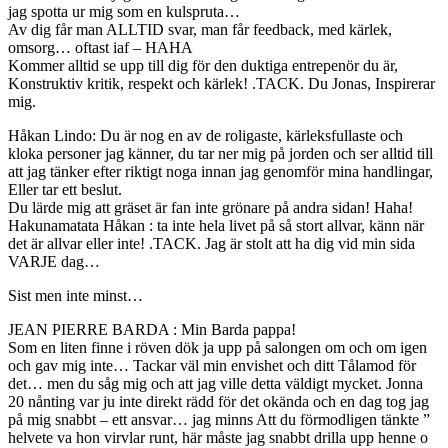
jag spotta ur mig som en kulspruta…
Av dig får man ALLTID svar, man får feedback, med kärlek,
omsorg… oftast iaf – HAHA
Kommer alltid se upp till dig för den duktiga entrepenör du är,
Konstruktiv kritik, respekt och kärlek! .TACK. Du Jonas, Inspirerar
mig.
Håkan Lindo: Du är nog en av de roligaste, kärleksfullaste och
kloka personer jag känner, du tar ner mig på jorden och ser alltid till
att jag tänker efter riktigt noga innan jag genomför mina handlingar,
Eller tar ett beslut.
Du lärde mig att gräset är fan inte grönare på andra sidan! Haha!
Hakunamatata Håkan : ta inte hela livet på så stort allvar, känn när
det är allvar eller inte! .TACK. Jag är stolt att ha dig vid min sida
VARJE dag…
Sist men inte minst…
JEAN PIERRE BARDA : Min Barda pappa!
Som en liten finne i röven dök ja upp på salongen om och om igen
och gav mig inte… Tackar väl min envishet och ditt Tålamod för
det… men du såg mig och att jag ville detta väldigt mycket. Jonna
20 nånting var ju inte direkt rädd för det okända och en dag tog jag
på mig snabbt – ett ansvar… jag minns Att du förmodligen tänkte ”
helvete va hon virvlar runt, här måste jag snabbt drilla upp henne o