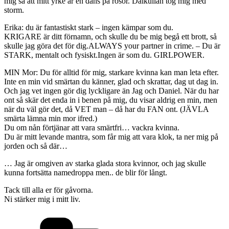
mig så att mitt yrke är en dans på rosor. Dalkullan tog mig med
storm.
Erika: du är fantastiskt stark – ingen kämpar som du.
KRIGARE är ditt förnamn, och skulle du be mig begå ett brott, så
skulle jag göra det för dig.ALWAYS your partner in crime. – Du är
STARK, mentalt och fysiskt.Ingen är som du. GIRLPOWER.
MIN Mor: Du för alltid för mig, starkare kvinna kan man leta efter.
Inte en min vid smärtan du känner, glad och skrattar, dag ut dag in.
Och jag vet ingen gör dig lyckligare än Jag och Daniel. När du har
ont så skär det enda in i benen på mig, du visar aldrig en min, men
när du väl gör det, då VET man – då har du FAN ont. (JÄVLA
smärta lämna min mor ifred.)
Du om nån förtjänar att vara smärtfri… vackra kvinna.
Du är mitt levande mantra, som får mig att vara klok, ta ner mig på
jorden och så där…
… Jag är omgiven av starka glada stora kvinnor, och jag skulle
kunna fortsätta namedroppa men.. de blir för långt.
Tack till alla er för gåvorna.
Ni stärker mig i mitt liv.