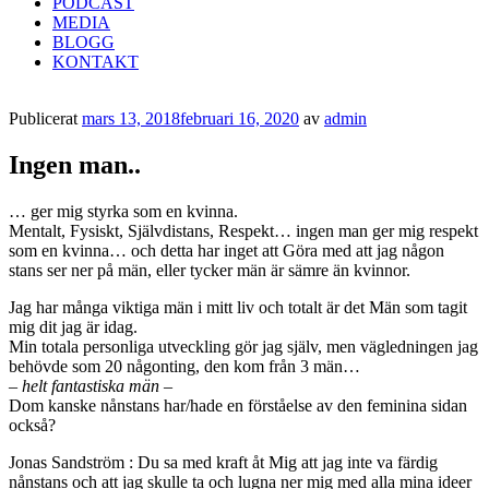
PODCAST
MEDIA
BLOGG
KONTAKT
Publicerat
mars 13, 2018
februari 16, 2020
av
admin
Ingen man..
… ger mig styrka som en kvinna.
Mentalt, Fysiskt, Självdistans, Respekt… ingen man ger mig respekt
som en kvinna… och detta har inget att Göra med att jag någon
stans ser ner på män, eller tycker män är sämre än kvinnor.
Jag har många viktiga män i mitt liv och totalt är det Män som tagit
mig dit jag är idag.
Min totala personliga utveckling gör jag själv, men vägledningen jag
behövde som 20 någonting, den kom från 3 män…
– helt fantastiska män –
Dom kanske nånstans har/hade en förståelse av den feminina sidan
också?
Jonas Sandström : Du sa med kraft åt Mig att jag inte va färdig
nånstans och att jag skulle ta och lugna ner mig med alla mina ideer